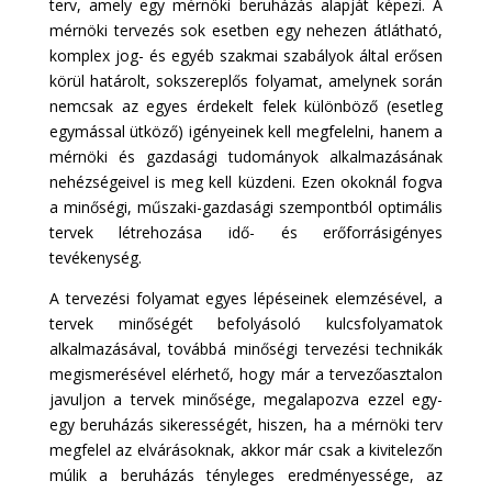
terv, amely egy mérnöki beruházás alapját képezi. A
mérnöki tervezés sok esetben egy nehezen átlátható,
komplex jog- és egyéb szakmai szabályok által erősen
körül határolt, sokszereplős folyamat, amelynek során
nemcsak az egyes érdekelt felek különböző (esetleg
egymással ütköző) igényeinek kell megfelelni, hanem a
mérnöki és gazdasági tudományok alkalmazásának
nehézségeivel is meg kell küzdeni. Ezen okoknál fogva
a minőségi, műszaki-gazdasági szempontból optimális
tervek létrehozása idő- és erőforrásigényes
tevékenység.
A tervezési folyamat egyes lépéseinek elemzésével, a
tervek minőségét befolyásoló kulcsfolyamatok
alkalmazásával, továbbá minőségi tervezési technikák
megismerésével elérhető, hogy már a tervezőasztalon
javuljon a tervek minősége, megalapozva ezzel egy-
egy beruházás sikerességét, hiszen, ha a mérnöki terv
megfelel az elvárásoknak, akkor már csak a kivitelezőn
múlik a beruházás tényleges eredményessége, az