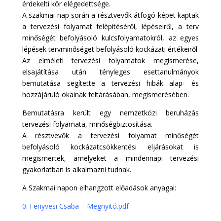
érdekelti kör elégedettsége.
A szakmai nap során a résztvevők átfogó képet kaptak
a tervezési folyamat felépítéséről, lépéseiről, a terv
minőségét befolyásoló kulcsfolyamatokról, az egyes
lépések tervminőséget befolyásoló kockázati értékeiről.
Az elméleti tervezési folyamatok megismerése,
elsajátítása után tényleges esettanulmányok
bemutatása segítette a tervezési hibák alap- és
hozzájáruló okainak feltárásában, megismerésében.
Bemutatásra került egy nemzetközi beruházás
tervezési folyamata, minőségbiztosítása.
A résztvevők a tervezési folyamat minőségét
befolyásoló kockázatcsökkentési eljárásokat is
megismertek, amelyeket a mindennapi tervezési
gyakorlatban is alkalmazni tudnak.
A Szakmai napon elhangzott előadások anyagai:
0. Fenyvesi Csaba – Megnyitó.pdf