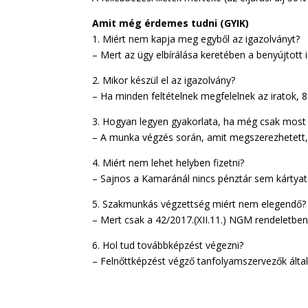
Amit még érdemes tudni (GYIK)
1. Miért nem kapja meg egyből az igazolványt?
– Mert az ügy elbírálása keretében a benyújtott irat
2. Mikor készül el az igazolvány?
– Ha minden feltételnek megfelelnek az iratok, 8 
3. Hogyan legyen gyakorlata, ha még csak most f
– A munka végzés során, amit megszerezhetett, 
4. Miért nem lehet helyben fizetni?
– Sajnos a Kamaránál nincs pénztár sem kártyat
5. Szakmunkás végzettség miért nem elegendő?
– Mert csak a 42/2017.(XII.11.) NGM rendeletb
6. Hol tud továbbképzést végezni?
– Felnőttképzést végző tanfolyamszervezők által