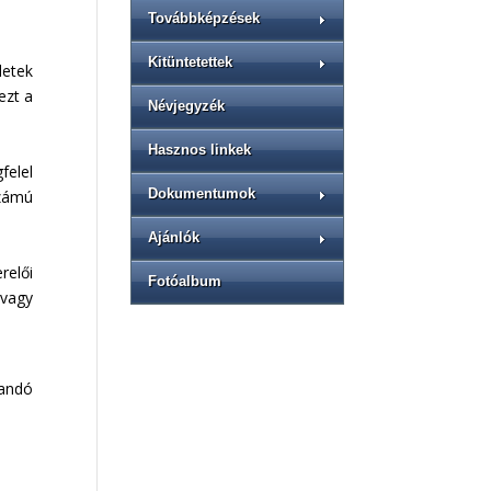
Továbbképzések
Kitüntetettek
letek
ezt a
Névjegyzék
Hasznos linkek
felel
Dokumentumok
számú
Ajánlók
relői
Fotóalbum
 vagy
landó