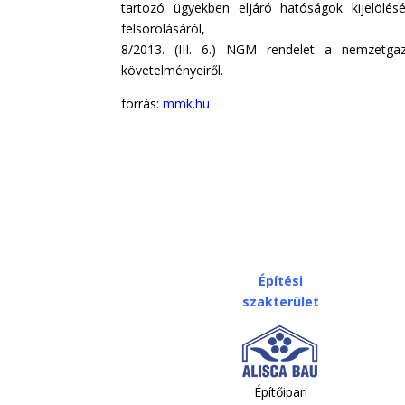
tartozó ügyekben eljáró hatóságok kijelölésér
felsorolásáról,
8/2013. (III. 6.) NGM rendelet
a nemzetgazda
követelményeiről.
forrás:
mmk.hu
Építési
szakterület
Építőipari