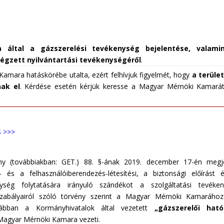
ltal a gázszerelési tevékenység bejelentése, valami
végzett nyilvántartási tevékenységéről
.
Kamara hatáskörébe utalta, ezért felhívjuk figyelmét, hogy
a terület
ak el
. Kérdése esetén kérjük keresse a Magyar Mérnöki Kamarát
 >>>
ny
(továbbiakban: GET.) 88. §-ának 2019. december 17-én megje
és a felhasználóiberendezés-létesítési, a biztonsági előírást é
enység folytatására irányuló szándékot a szolgáltatási tevéke
zabályairól szóló törvény szerint a Magyar Mérnöki Kamarához
orábban a Kormányhivatalok által vezetett
„gázszerelői ható
 Magyar Mérnöki Kamara vezeti.