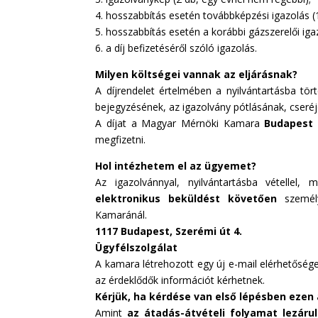
4. hosszabbítás esetén továbbképzési igazolás (1
5. hosszabbítás esetén a korábbi gázszerelői iga
6. a díj befizetéséről szóló igazolás.
Milyen költségei vannak az eljárásnak?
A díjrendelet értelmében a nyilvántartásba tö
bejegyzésének, az igazolvány pótlásának, cseré
A díjat a Magyar Mérnöki Kamara
Budapest 
megfizetni.
Hol intézhetem el az ügyemet?
Az igazolvánnyal, nyilvántartásba vétellel,
elektronikus beküldést követően
személy
Kamaránál.
1117 Budapest, Szerémi út 4.
Ügyfélszolgálat
A kamara létrehozott egy új e-mail elérhetőség
az érdeklődők információt kérhetnek.
Kérjük, ha kérdése van első lépésben ezen
Amint
az átadás-átvételi folyamat lezárul