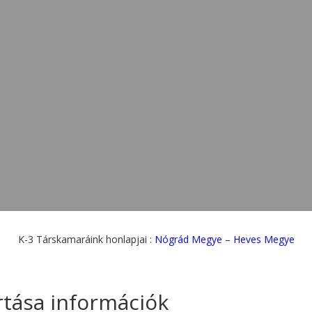
K-3 Társkamaráink honlapjai :
Nógrád Megye
–
Heves Megye
rtása információk