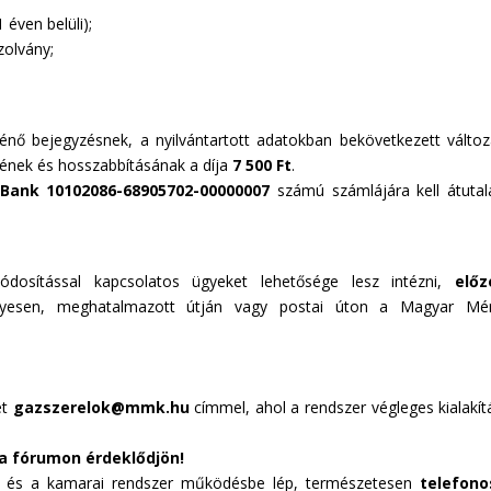
 éven belüli);
zolvány;
rténő bejegyzésnek, a nyilvántartott adatokban bekövetkezett válto
jének és hosszabbításának a díja
7 500 Ft
.
Bank 10102086-68905702-00000007
számú számlájára kell átutal
 módosítással kapcsolatos ügyeket lehetősége lesz intézni,
előz
esen, meghatalmazott útján vagy postai úton a Magyar Mér
et
gazszerelok@mmk.hu
címmel, ahol a rendszer végleges kialakít
 a fórumon érdeklődjön!
és a kamarai rendszer működésbe lép, természetesen
telefono