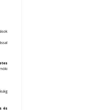
zások
ással
etes
nöki
ásáig
s és