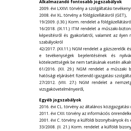
Alkalmazandó fontosabb jogszabályok
2009. évi LXXVI. törvény
a szolgáltatási tevéken
2008. évi XL. törvény
a földgázellátásról (GET),
19/2009. (I.30.) Korm. rendelet
a földgázellátásró
16/2018. (IX.11.) ITM rendelet
a műszaki-bizton
képesítésről és gyakorlatról, valamint az ily
szabályokról
42/2017. (XII.11.) NGM rendelet
a gázszerelők és 
e tevékenységek bejelentésének és nyilvá
kötelezettségek be nem tartásának esetén alk
61/2016. (XII. 29.) NGM rendelet
a műszaki biz
hatósági eljárásért fizetendő igazgatási szolgáltat
27/2012. (VIII. 27.) NGM rendelet
a nemzetga
vizsgakövetelményeiről,
Egyéb jogszabályok
2016. évi CL. törvény
az általános közigazgatási 
2011. évi CXII. törvény
az információs önrendelke
2001. évi C. törvény
a külföldi bizonyítványok és 
33/2008. (II. 21.) Korm. rendelet
a külföldi bizon