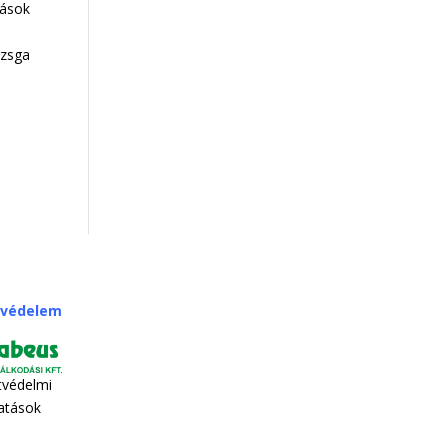
tások
zsga
tvédelem
tvédelmi
tatások