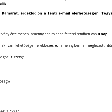
ílik
.
 Kamarát, érdeklődjön a fenti e-mail elérhetőségen. Tegye
 törvény értelmében, amennyiben minden feltétel rendben van
8 nap.
őnek van lehetősége fellebbezésre, amennyiben a meghozott dö
jogosult szerv):
tóság)?
-a): 3 750 Ft.