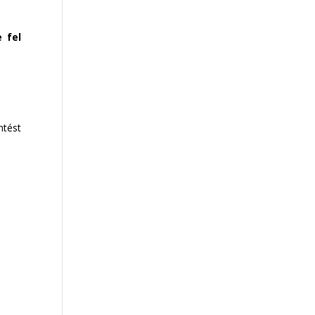
 fel
ntést