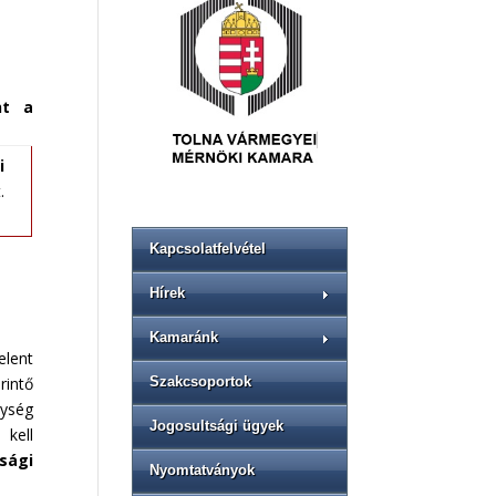
nt a
i
.
Kapcsolatfelvétel
Hírek
Kamaránk
lent
Szakcsoportok
rintő
nység
Jogosultsági ügyek
 kell
sági
Nyomtatványok