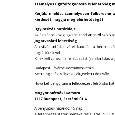
személyes ügyfélfogadásra is lehetőség ny
Kérjük, mielőtt személyesen felkeresné a
kérdését, hagyja meg elérhetőségét.
Ügyintézés határideje
Az általános közigazgatási rendtartásról szóló
Jogorvoslati lehetőség
A nyilvántartásba vétel kapcsán a kérelmez
jogsértőnek véli.
Kinek kell címezni a fellebbezést (az elbíráslásra 
Budapest Főváros Kormányhivatala
Metrológiai és Műszaki Felügyeleti Főosztály
Hová kell benyújtani a fellebbezést (elsőfokú ha
Magyar Mérnöki Kamara
1117 Budapest, Szerémi út 4
.
A benyújtási határidő: 15 nap.
A fellebbezési illeték mértéke (az eljárási díj 50%