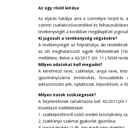
Az ügy rövid leírása
Az eljárás hatálya arra a személyre terjed ki, 
szerinti csatlakozóvezetékkel és felhasználóiber
tevékenységét a korábban megállapított jogosults
Ki jogosult a tevékenység végzésére?
A tevékenységet az folytathatja, aki rendelkez
az ott meghatározott egyéb feltételeknek [16/
melléklete, illetve a 42/2017. (XII. 11.) NGM rend
Milyen adatokat kell megadni?
A kérelmező neve, székhelye, anyja neve, értes
igazolványszáma (módosítás, hosszabbítás 
adóazonosító jele, nyilatkozat, képesítések, a 42
Milyen iratok szükségesek?
A bejelentésnek tartalmazna kell 42/2017.(XII
következő mellékleteket:
1. szakképesítésről szóló eredeti bizonyítvány v
2. szakirányú szakmai gyakorlat igazolása;
3. igazolványkép (2 db, egy évnél nem régebbi);