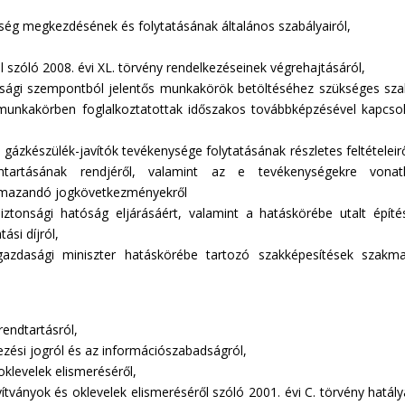
ység megkezdésének és folytatásának általános szabályairól,
l szóló 2008. évi XL. törvény rendelkezéseinek végrehajtásáról,
sági szempontból jelentős munkakörök betöltéséhez szükséges sz
en munkakörben foglalkoztatottak időszakos továbbképzésével kapcso
gázkészülék-javítók tevékenysége folytatásának részletes feltételeirő
ntartásának rendjéről, valamint az e tevékenységekre vonat
almazandó jogkövetkezményekről
tonsági hatóság eljárásáért, valamint a hatáskörébe utalt építé
ási díjról,
zdasági miniszter hatáskörébe tartozó szakképesítések szakma
rendtartásról,
zési jogról és az információszabadságról,
oklevelek elismeréséről,
yítványok és oklevelek elismeréséről szóló 2001. évi C. törvény hatály