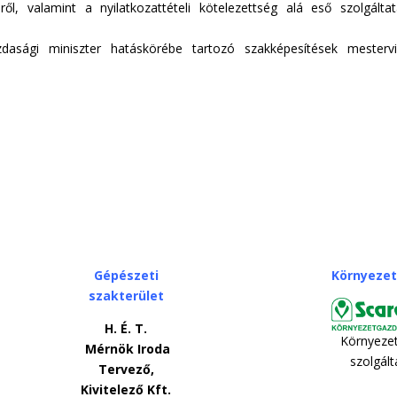
ől, valamint a nyilatkozattételi kötelezettség alá eső szolgálta
sági miniszter hatáskörébe tartozó szakképesítések mestervi
Gépészeti
Környeze
szakterület
H. É. T.
Környeze
Mérnök Iroda
szolgál
Tervező,
Kivitelező Kft.