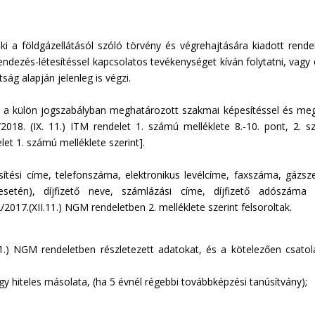
aki a földgázellátásól szóló törvény és végrehajtására kiadott rende
endezés-létesítéssel kapcsolatos tevékenységet kíván folytatni, vagy 
ág alapján jelenleg is végzi.
ik a külön jogszabályban meghatározott szakmai képesítéssel és meg
2018. (IX. 11.) ITM rendelet 1. számú melléklete 8.-10. pont, 2. 
elet 1. számú melléklete szerint].
ítési címe, telefonszáma, elektronikus levélcíme, faxszáma, gázsze
esetén), díjfizető neve, számlázási címe, díjfizető adószáma
/2017.(XII.11.) NGM rendeletben 2. melléklete szerint felsoroltak.
.11.) NGM rendeletben részletezett adatokat, és a kötelezően csato
agy hiteles másolata, (ha 5 évnél régebbi továbbképzési tanúsítvány);