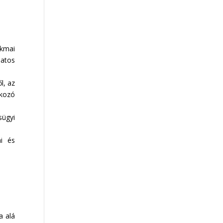
akmai
latos
l, az
kozó
sügyi
i és
a alá