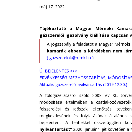
máj 17, 2022
Tájékoztató a
Magyar Mérnöki Kamara á
gázszerelői igazolvány kiállítása kapcsán 
A jogszabály a feladatot a Magyar Mérnöki 
kamarák ebben a kérdésben nem járn
(
gazszerelok@mmk.hu
)
ÚJ BEJELENTÉS >>>
ÉRVÉNYESSÉG MEGHOSSZABÍTÁS, MÓDOSÍTÁS
Aktuális gázszerelői nyilvántartás (2019.12.30.)
A
földgázellátásról szóló 2008. év XL. törvé
módosítása értelmében a csatlakozóvezeték- 
felszerelési és időszaki ellenőrzési tevék
megkezdésének és folytatásának általános s
bejelenteni. A fentiekkel összefüggően k
nyilvántartást”
2020. január 1-jét követően a