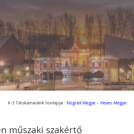
K-3 Társkamaráink honlapjai :
Nógrád Megye
–
Heves Megye
en műszaki szakértő