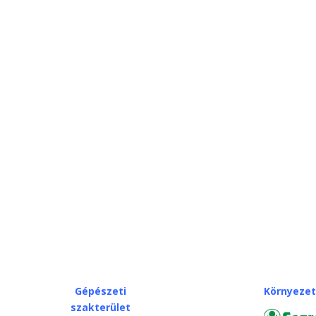
Gépészeti
Környeze
szakterület