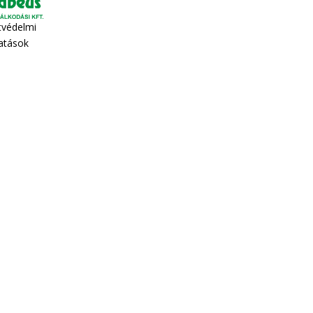
tvédelmi
tatások