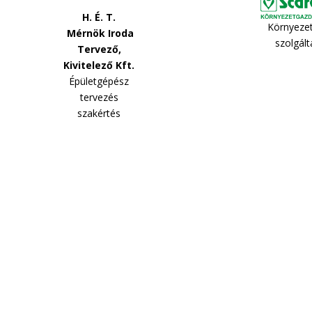
H. É. T.
Környeze
Mérnök Iroda
szolgál
Tervező,
Kivitelező Kft.
Épületgépész
tervezés
szakértés